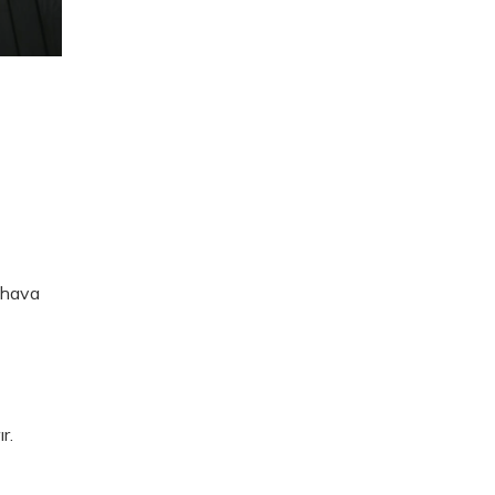
 hava
r.