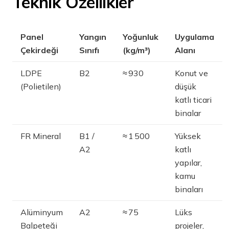
Teknik Özellikler
Panel
Yangın
Yoğunluk
Uygulama
Çekirdeği
Sınıfı
(kg/m³)
Alanı
LDPE
B2
≈ 930
Konut ve
(Polietilen)
düşük
katlı ticari
binalar
FR Mineral
B1 /
≈ 1 500
Yüksek
A2
katlı
yapılar,
kamu
binaları
Alüminyum
A2
≈ 75
Lüks
Balpeteği
projeler,