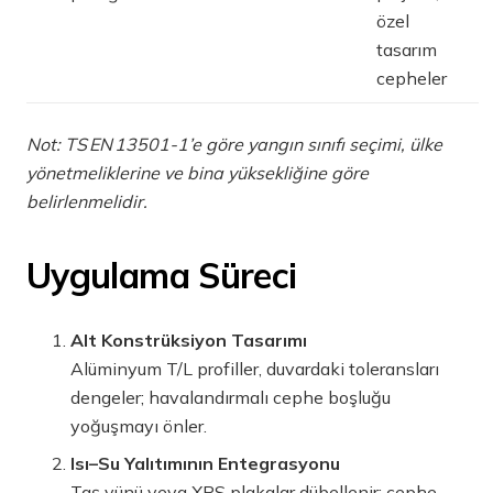
özel
tasarım
cepheler
Not: TS EN 13501-1’e göre yangın sınıfı seçimi, ülke
yönetmeliklerine ve bina yüksekliğine göre
belirlenmelidir.
Uygulama Süreci
Alt Konstrüksiyon Tasarımı
Alüminyum T/L profiller, duvardaki toleransları
dengeler; havalandırmalı cephe boşluğu
yoğuşmayı önler.
Isı–Su Yalıtımının Entegrasyonu
Taş yünü veya XPS plakalar dübellenir; cephe