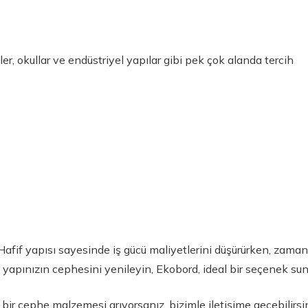
er, okullar ve endüstriyel yapılar gibi pek çok alanda tercih
Hafif yapısı sayesinde iş gücü maliyetlerini düşürürken, zama
ut yapınızın cephesini yenileyin, Ekobord, ideal bir seçenek sun
 bir cephe malzemesi arıyorsanız, bizimle iletişime geçebilirsin