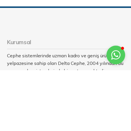
Kurumsal
Cephe sistemlerinde uzman kadro ve geniş ürün
yelpazesine sahip olan Delta Cephe, 2004 yılından bu
yana cephe sistemlerinde hizmet vermektedir.
Referanslarımız
Ekin Yassı Metal Fabrika Projesi
Mesay
Yazıcı İnşaat